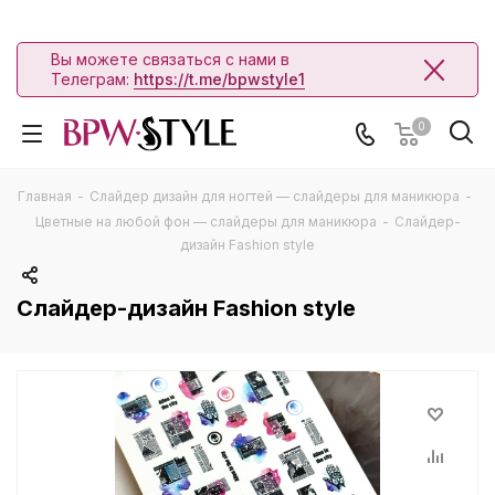
Вы можете связаться с нами в
Телеграм:
https://t.me/bpwstyle1
0
Главная
-
Слайдер дизайн для ногтей — слайдеры для маникюра
-
Цветные на любой фон — слайдеры для маникюра
-
Слайдер-
дизайн Fashion style
Слайдер-дизайн Fashion style