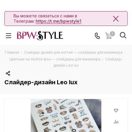
Вы можете связаться с нами в
Телеграм:
https://t.me/bpwstyle1
0
Главная
-
Слайдер дизайн для ногтей — слайдеры для маникюра
-
Цветные на любой фон — слайдеры для маникюра
-
Слайдер-
дизайн Leo lux
Слайдер-дизайн Leo lux