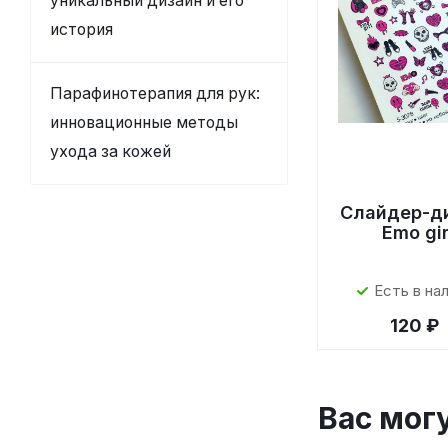
уникальный дизайн и его
история
Парафинотерапия для рук:
инновационные методы
ухода за кожей
Слайдер-д
Emo gir
Есть в на
120 ₽
Вас мог