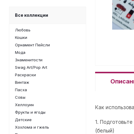
Все коллекции
Любовь
Кошки
Орнамент Пейсли
Мода
Знаменитости
Swag Art/Pop Art
Раскраски
Описан
Винтаж
Пасха
Совы
Хеллоуин
Как использов
Фрукты и ягоды
Детские
1. Подготовьт
Хохлома и гжель
(белый)