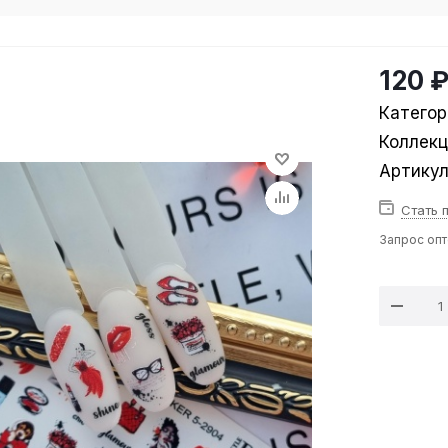
120 
Категор
Коллек
Артику
Стать 
Запрос оп