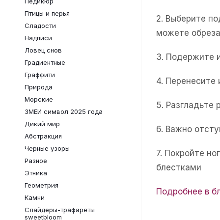
Педикюр
Птицы и перья
2. Выберите п
Сладости
можете обреза
Надписи
Ловец снов
3. Подержите 
Градиентные
Граффити
4. Перенесите
Природа
Морские
5. Разгладьте 
ЗМЕИ символ 2025 года
Дикий мир
6. Важно отсту
Абстракция
Черные узоры
7. Покройте н
Разное
блестками
Этника
Геометрия
Подробнее в б
Камни
Слайдеры-трафареты
sweetbloom