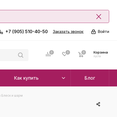
+7 (905) 510-40-50
Заказать звонок
Войти
Корзина
0
0
0
0
пуста
Как купить
Блог
 Блеск и шарм