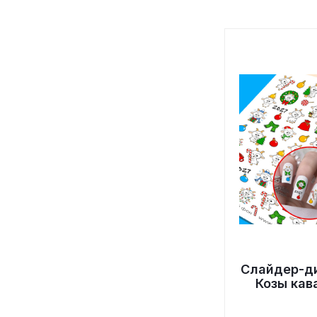
Слайдер-д
Козы кав