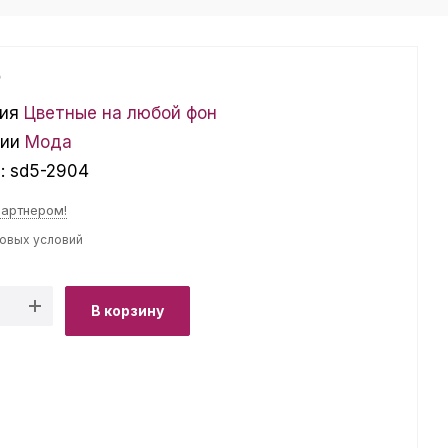
₽
ия
Цветные на любой фон
ции
Мода
л:
sd5-2904
партнером!
товых условий
В корзину