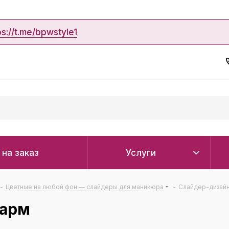
ps://t.me/bpwstyle1
 на заказ
Услуги
-
Цветные на любой фон — слайдеры для маникюра
-
Слайдер-дизайн
шарм