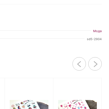
Мода
sd5-2904