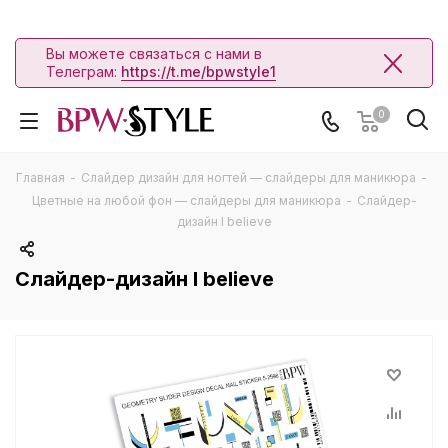
Вы можете связаться с нами в
Телеграм:
https://t.me/bpwstyle1
0
Главная
-
Слайдер дизайн для ногтей — слайдеры для маникюра
-
Цветные на любой фон — слайдеры для маникюра
-
Слайдер-
дизайн I believe
Слайдер-дизайн I believe