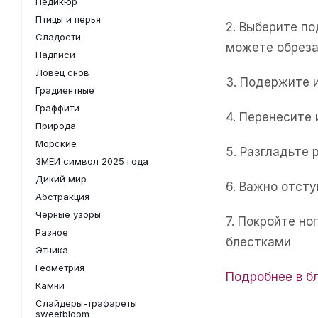
Педикюр
Птицы и перья
2. Выберите п
Сладости
можете обреза
Надписи
Ловец снов
3. Подержите 
Градиентные
Граффити
4. Перенесите
Природа
Морские
5. Разгладьте 
ЗМЕИ символ 2025 года
Дикий мир
6. Важно отсту
Абстракция
Черные узоры
7. Покройте н
Разное
блестками
Этника
Геометрия
Подробнее в б
Камни
Слайдеры-трафареты
sweetbloom