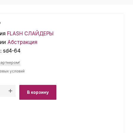
₽
ия
FLASH СЛАЙДЕРЫ
ции
Абстракция
л:
sd4-64
партнером!
товых условий
В корзину