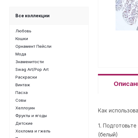
Все коллекции
Любовь
Кошки
Орнамент Пейсли
Мода
Знаменитости
Swag Art/Pop Art
Раскраски
Описан
Винтаж
Пасха
Совы
Хеллоуин
Как использов
Фрукты и ягоды
Детские
1. Подготовьт
Хохлома и гжель
(белый)