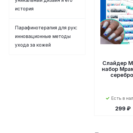
уникальный дизайн и его
история
Парафинотерапия для рук:
инновационные методы
ухода за кожей
Слайдер M
набор Мра
серебр
Есть в на
299 ₽