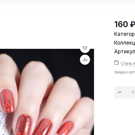
160 
Категор
Коллек
Артику
Стать 
Запрос оп