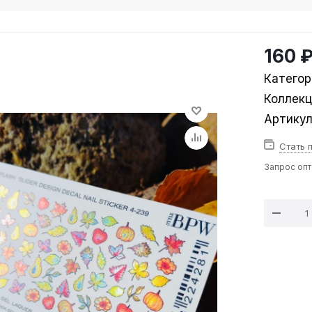
160 
Категор
Коллек
Артику
Стать 
Запрос оп