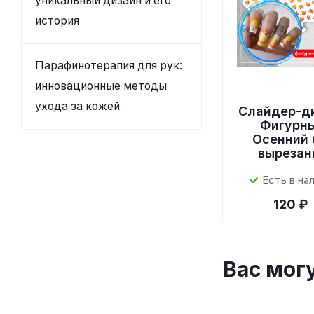
уникальный дизайн и его
история
Парафинотерапия для рук:
инновационные методы
ухода за кожей
Слайдер-д
Фигурн
Осенний 
вырезан
Есть в на
120 ₽
Вас мог