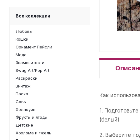
Все коллекции
Любовь
Кошки
Орнамент Пейсли
Мода
Знаменитости
Описан
Swag Art/Pop Art
Раскраски
Винтаж
Пасха
Как использов
Совы
Хеллоуин
1. Подготовьт
Фрукты и ягоды
(белый)
Детские
Хохлома и гжель
2. Выберите п