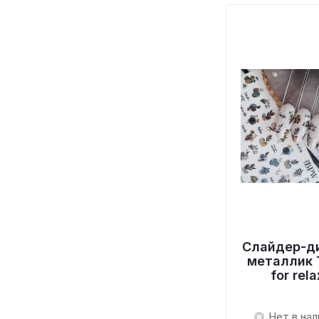
Слайдер-д
металлик 
for rela
Нет в нал