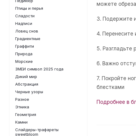
Педикюр
можете обреза
Птицы и перья
Сладости
3. Подержите 
Надписи
Ловец снов
4. Перенесите
Градиентные
Граффити
5. Разгладьте 
Природа
Морские
6. Важно отсту
ЗМЕИ символ 2025 года
Дикий мир
7. Покройте н
Абстракция
блестками
Черные узоры
Разное
Подробнее в б
Этника
Геометрия
Камни
Слайдеры-трафареты
sweetbloom