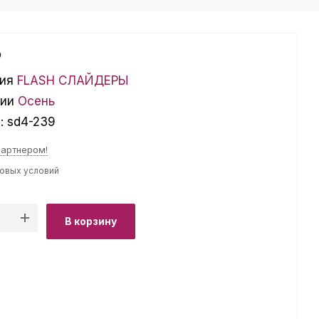
₽
ия
FLASH СЛАЙДЕРЫ
ции
Осень
л:
sd4-239
партнером!
товых условий
В корзину