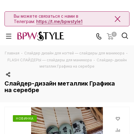
Вы можете связаться с нами в
Телеграм:
https://t.me/bpwstyle1
0
Главная
-
Слайдер дизайн для ногтей — слайдеры для маникюра
-
FLASH СЛАЙДЕРЫ — слайдеры для маникюра
-
Слайдер-дизайн
металлик Графика на серебре
Слайдер-дизайн металлик Графика
на серебре
НОВИНКА