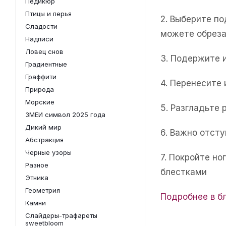
Педикюр
Птицы и перья
2. Выберите п
Сладости
можете обреза
Надписи
Ловец снов
3. Подержите 
Градиентные
Граффити
4. Перенесите
Природа
Морские
5. Разгладьте 
ЗМЕИ символ 2025 года
Дикий мир
6. Важно отсту
Абстракция
Черные узоры
7. Покройте н
Разное
блестками
Этника
Геометрия
Подробнее в б
Камни
Слайдеры-трафареты
sweetbloom