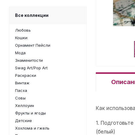
Все коллекции
Любовь
Кошки
Орнамент Пейсли
Мода
Знаменитости
Swag Art/Pop Art
Раскраски
Описан
Винтаж
Пасха
Совы
Хеллоуин
Как использов
Фрукты и ягоды
Детские
1. Подготовьт
Хохлома и гжель
(белый)