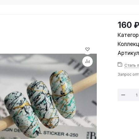
160 
Категор
Коллек
Артику
Стать 
Запрос оп