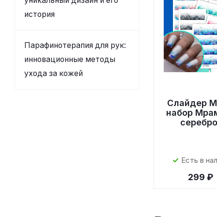
уникальный дизайн и его
история
Парафинотерапия для рук:
инновационные методы
ухода за кожей
Слайдер M
набор Мра
серебр
Есть в на
299 ₽