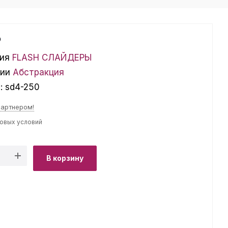
₽
ия
FLASH СЛАЙДЕРЫ
ции
Абстракция
л:
sd4-250
партнером!
товых условий
В корзину