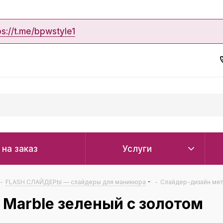
ps://t.me/bpwstyle1
 на заказ
Услуги
-
FLASH СЛАЙДЕРЫ — слайдеры для маникюра
-
Слайдер-дизайн мет
Marble зеленый с золотом