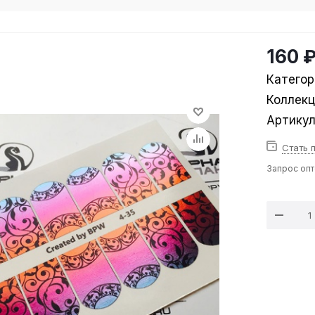
160 
Категор
Коллек
Артику
Стать 
Запрос оп