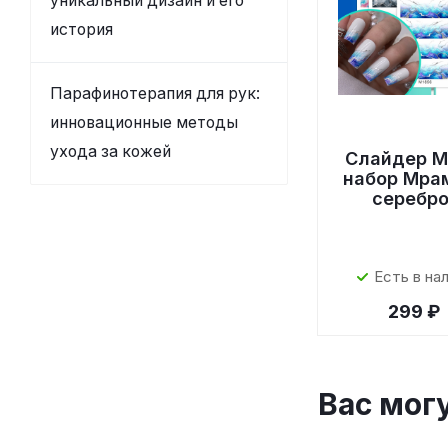
уникальный дизайн и его
история
Парафинотерапия для рук:
инновационные методы
ухода за кожей
Слайдер M
набор Мра
серебр
Есть в на
299 ₽
Вас мог