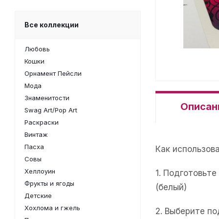
Все коллекции
Любовь
Кошки
Орнамент Пейсли
Мода
Знаменитости
Описан
Swag Art/Pop Art
Раскраски
Винтаж
Пасха
Как использов
Совы
Хеллоуин
1. Подготовьт
Фрукты и ягоды
(белый)
Детские
Хохлома и гжель
2. Выберите п