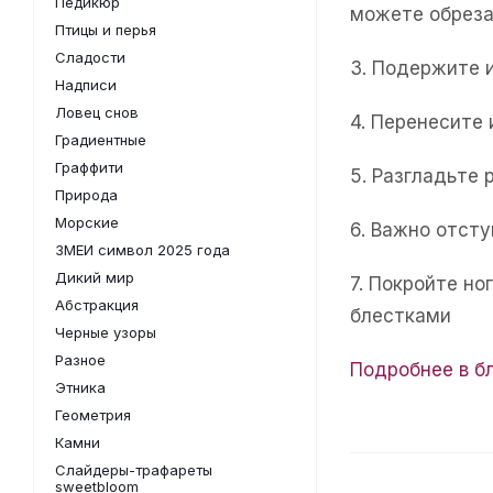
Педикюр
можете обреза
Птицы и перья
Сладости
3. Подержите 
Надписи
Ловец снов
4. Перенесите
Градиентные
Граффити
5. Разгладьте 
Природа
Морские
6. Важно отсту
ЗМЕИ символ 2025 года
Дикий мир
7. Покройте н
Абстракция
блестками
Черные узоры
Разное
Подробнее в б
Этника
Геометрия
Камни
Слайдеры-трафареты
sweetbloom