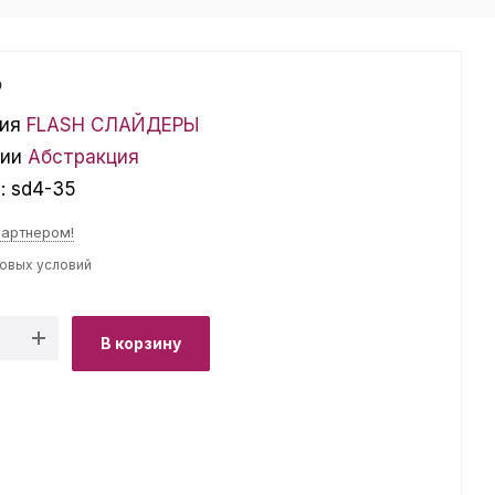
₽
ия
FLASH СЛАЙДЕРЫ
ции
Абстракция
л:
sd4-35
партнером!
товых условий
В корзину