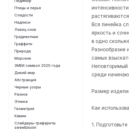
Педикюр
интенсивности
Птицы и перья
Сладости
растягиваются
Надписи
Вся линейка с
Ловец снов
яркость и соч
Градиентные
в одно скольже
Граффити
Разнообразие 
Природа
самых взыскат
Морские
ЗМЕИ символ 2025 года
Неповторимый 
Дикий мир
среди начинаю
Абстракция
Черные узоры
Размер изделия
Разное
Этника
Как использов
Геометрия
Камни
Слайдеры-трафареты
1. Подготовьт
sweetbloom