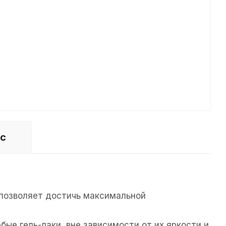
ос
 позволяет достичь максимальной
ые гель-лаки, вне зависимости от их яркости и