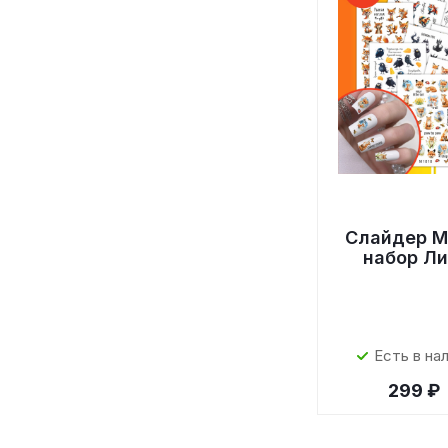
Слайдер M
набор Л
Есть в на
299 ₽