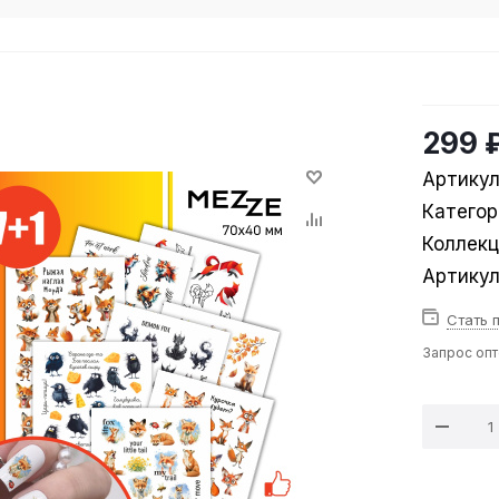
299 
Артикул
Категор
Коллек
Артику
Стать 
Запрос оп