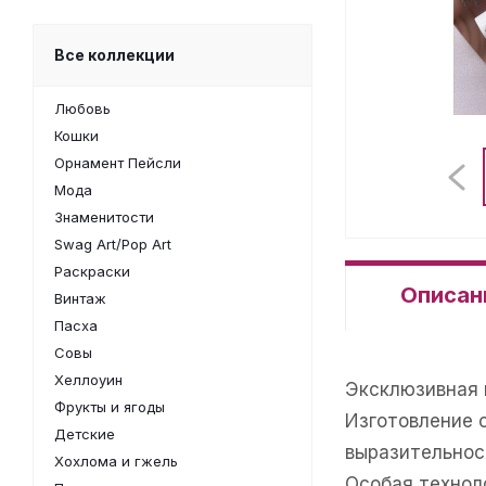
Все коллекции
Любовь
Кошки
Орнамент Пейсли
Мода
Знаменитости
Swag Art/Pop Art
Раскраски
Описан
Винтаж
Пасха
Совы
Хеллоуин
Эксклюзивная 
Фрукты и ягоды
Изготовление 
Детские
выразительнос
Хохлома и гжель
Особая техноло