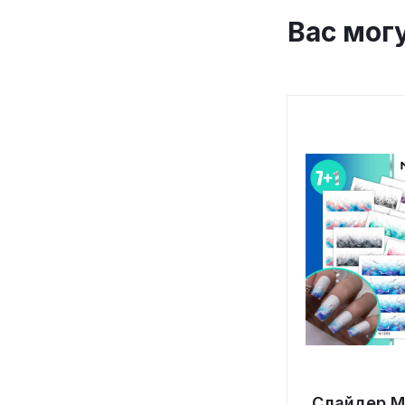
Вас мог
Слайдер M