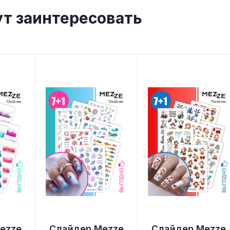
ут заинтересовать
ezze
Слайдер Mezze
Слайдер Mezze