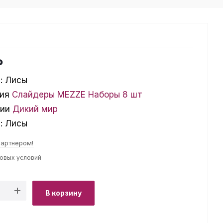
₽
:
Лисы
ия
Слайдеры MEZZE Наборы 8 шт
ции
Дикий мир
л:
Лисы
партнером!
товых условий
В корзину