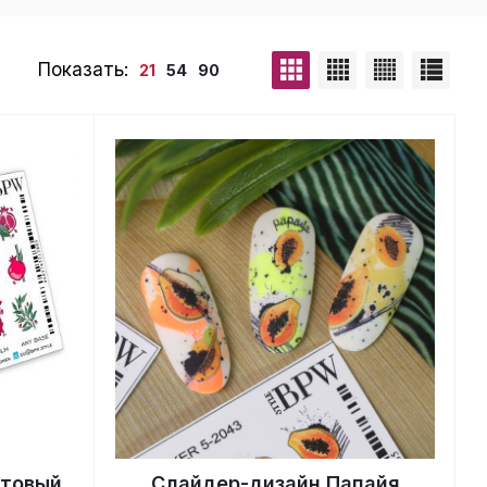
Показать:
21
54
90
атовый
Слайдер-дизайн Папайя