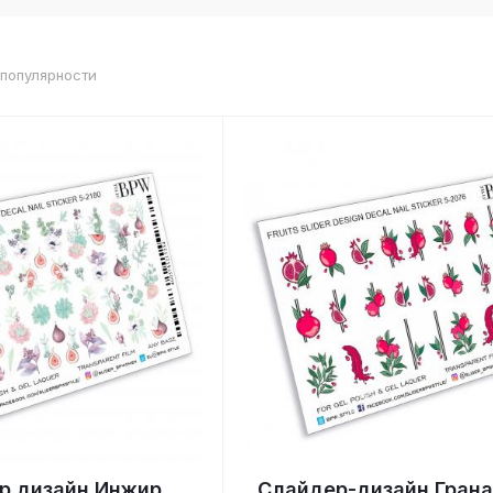
 популярности
р дизайн Инжир
Слайдер-дизайн Гран