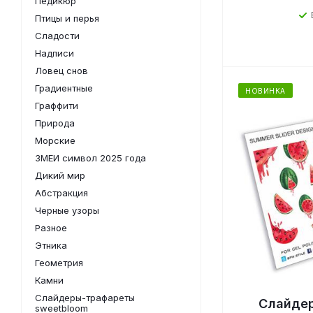
Педикюр
Птицы и перья
Сладости
Надписи
Ловец снов
Градиентные
НОВИНКА
Граффити
Природа
Морские
ЗМЕИ символ 2025 года
Дикий мир
Абстракция
Черные узоры
Разное
Этника
Геометрия
Камни
Слайдеры-трафареты
Слайдер
sweetbloom