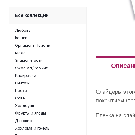
Все коллекции
Любовь
Кошки
Орнамент Пейсли
Мода
Знаменитости
Описан
Swag Art/Pop Art
Раскраски
Винтаж
Пасха
Слайдеры этог
Совы
покрытием (то
Хеллоуин
Фрукты и ягоды
Пленка на сла
Детские
Хохлома и гжель