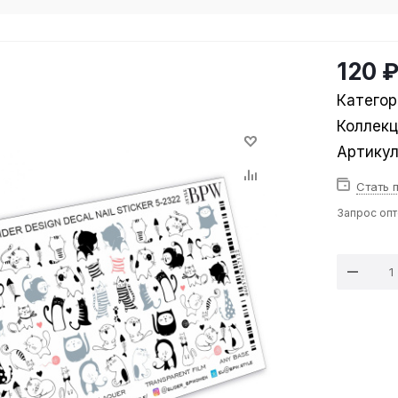
120 
Категор
Коллек
Артику
Стать 
Запрос оп