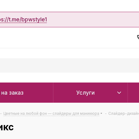
ps://t.me/bpwstyle1
 на заказ
Услуги
-
Цветные на любой фон — слайдеры для маникюра
-
Слайдер-дизайн
икс