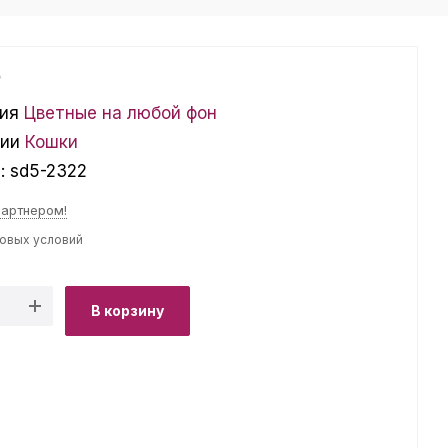
₽
ия
Цветные на любой фон
ции
Кошки
л:
sd5-2322
партнером!
товых условий
В корзину