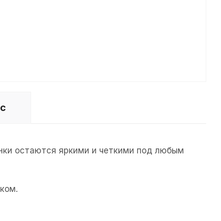
ос
унки остаются яркими и четкими под любым
ком.