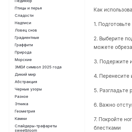
Педикюр
Птицы и перья
Как использов
Сладости
Надписи
1. Подготовьт
Ловец снов
Градиентные
2. Выберите п
Граффити
можете обреза
Природа
Морские
3. Подержите 
ЗМЕИ символ 2025 года
Дикий мир
4. Перенесите
Абстракция
Черные узоры
5. Разгладьте 
Разное
Этника
6. Важно отсту
Геометрия
Камни
7. Покройте н
Слайдеры-трафареты
блестками
sweetbloom