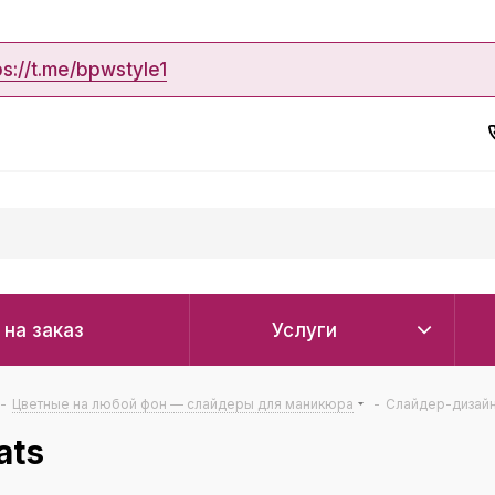
ps://t.me/bpwstyle1
 на заказ
Услуги
-
Цветные на любой фон — слайдеры для маникюра
-
Слайдер-дизайн
ats