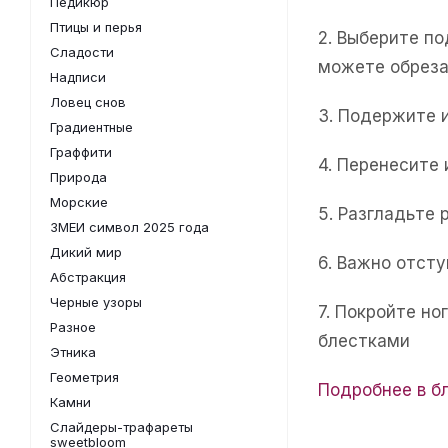
Педикюр
Птицы и перья
2. Выберите п
Сладости
можете обреза
Надписи
Ловец снов
3. Подержите 
Градиентные
Граффити
4. Перенесите
Природа
Морские
5. Разгладьте 
ЗМЕИ символ 2025 года
Дикий мир
6. Важно отсту
Абстракция
Черные узоры
7. Покройте н
Разное
блестками
Этника
Геометрия
Подробнее в б
Камни
Слайдеры-трафареты
sweetbloom