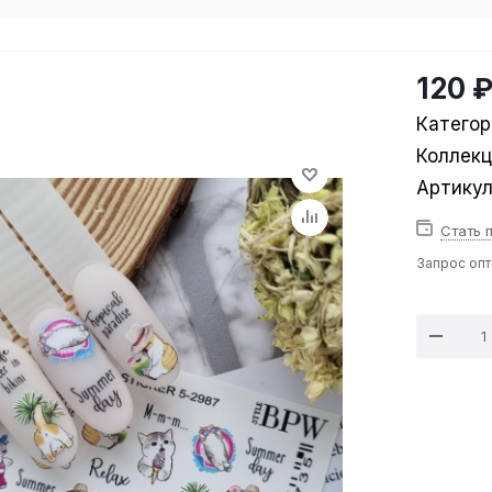
120 
Категор
Коллек
Артику
Стать 
Запрос оп