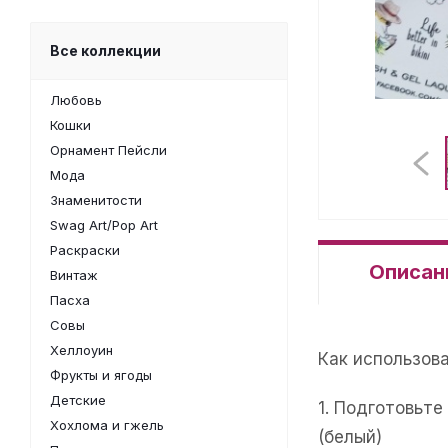
Все коллекции
Любовь
Кошки
Орнамент Пейсли
Мода
Знаменитости
Swag Art/Pop Art
Раскраски
Описан
Винтаж
Пасха
Совы
Хеллоуин
Как использов
Фрукты и ягоды
Детские
1. Подготовьт
Хохлома и гжель
(белый)