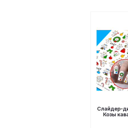
Слайдер-д
Козы кав