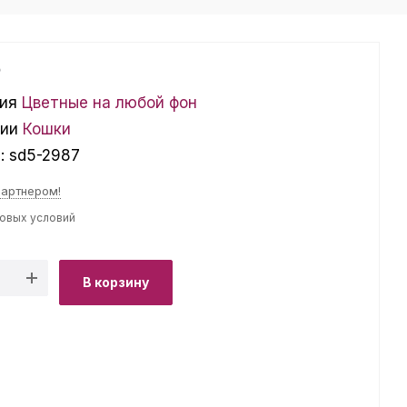
₽
ия
Цветные на любой фон
ции
Кошки
л:
sd5-2987
партнером!
товых условий
В корзину