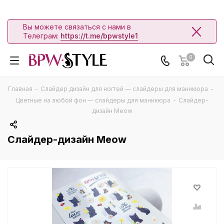
Вы можете связаться с нами в
Телеграм:
https://t.me/bpwstyle1
0
Главная
-
Слайдер дизайн для ногтей — слайдеры для маникюра
-
Цветные на любой фон — слайдеры для маникюра
-
Слайдер-
дизайн Meow
Слайдер-дизайн Meow