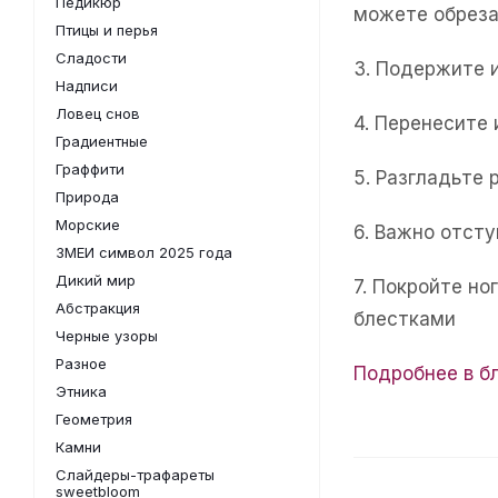
Педикюр
можете обреза
Птицы и перья
Сладости
3. Подержите 
Надписи
Ловец снов
4. Перенесите
Градиентные
Граффити
5. Разгладьте 
Природа
Морские
6. Важно отсту
ЗМЕИ символ 2025 года
Дикий мир
7. Покройте н
Абстракция
блестками
Черные узоры
Разное
Подробнее в б
Этника
Геометрия
Камни
Слайдеры-трафареты
sweetbloom