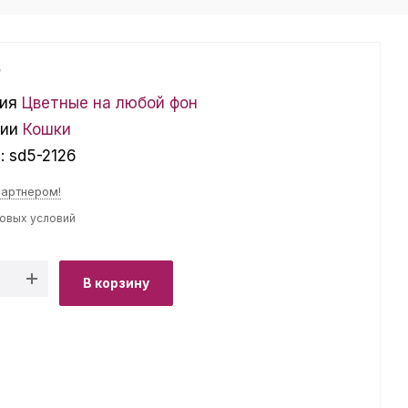
₽
ия
Цветные на любой фон
ции
Кошки
л:
sd5-2126
партнером!
товых условий
В корзину