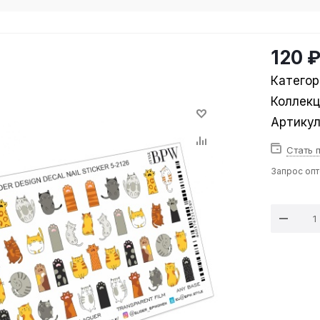
120 
Категор
Коллек
Артику
Стать 
Запрос оп