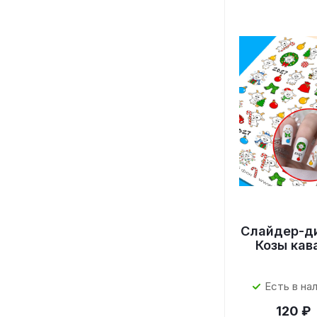
Слайдер-д
Козы кав
Есть в на
120 ₽