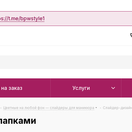
ps://t.me/bpwstyle1
 на заказ
Услуги
-
Цветные на любой фон — слайдеры для маникюра
-
Слайдер-дизайн
 лапками