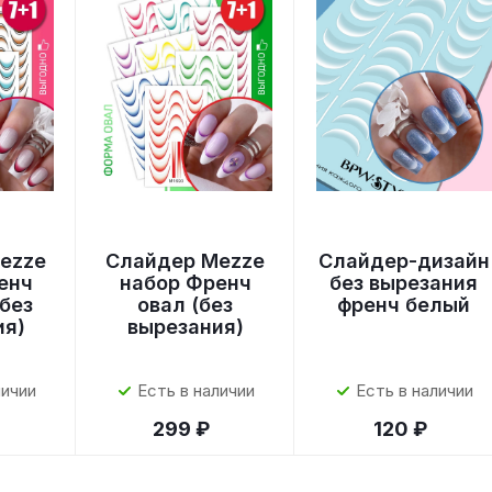
ezze
Слайдер Mezze
Слайдер-дизайн
енч
набор Френч
без вырезания
без
овал (без
френч белый
ия)
вырезания)
личии
Есть в наличии
Есть в наличии
299 ₽
120 ₽