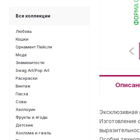
Все коллекции
Любовь
Кошки
Орнамент Пейсли
Мода
Знаменитости
Swag Art/Pop Art
Раскраски
Описан
Винтаж
Пасха
Совы
Хеллоуин
Эксклюзивная 
Фрукты и ягоды
Изготовление 
Детские
выразительнос
Хохлома и гжель
Особая техноло