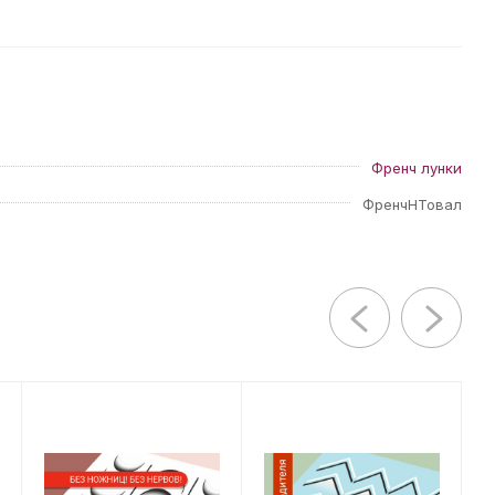
Френч лунки
ФренчНТовал