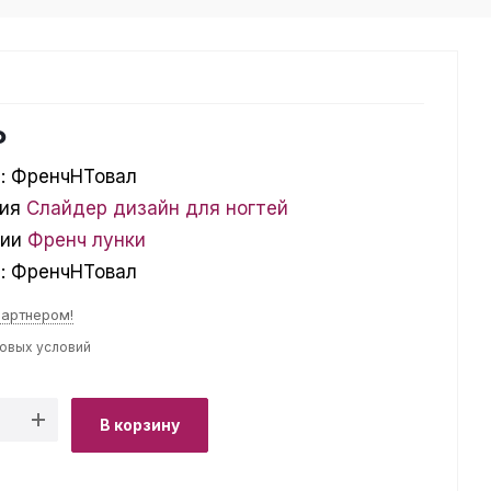
₽
:
ФренчНТовал
ия
Слайдер дизайн для ногтей
ции
Френч лунки
л:
ФренчНТовал
партнером!
товых условий
В корзину