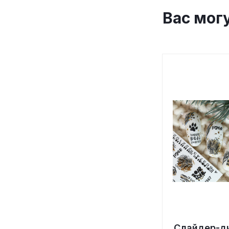
Вас мог
Слайдер-д