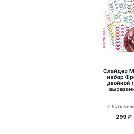
Слайдер M
набор Фр
двойной (
вырезан
Есть в на
299 ₽