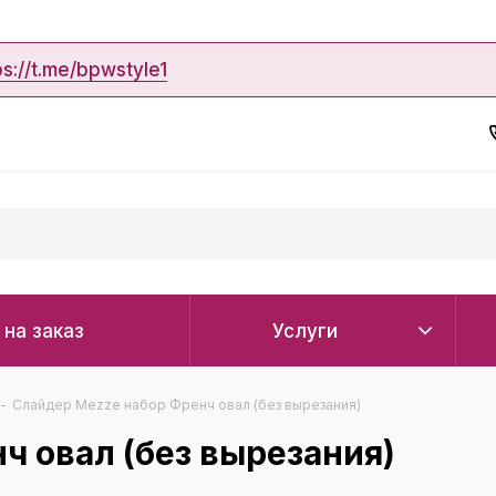
ps://t.me/bpwstyle1
 на заказ
Услуги
-
Слайдер Mezze набор Френч овал (без вырезания)
ч овал (без вырезания)