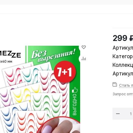
299 
Артикул
Категор
Коллек
Артику
Стать 
Запрос оп