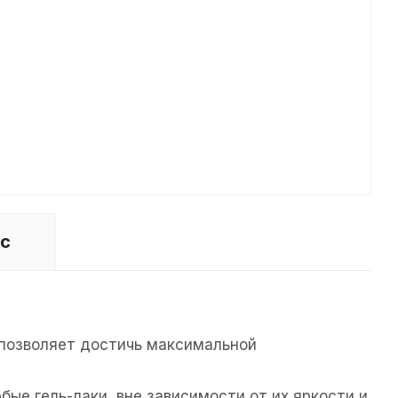
ос
 позволяет достичь максимальной
ые гель-лаки, вне зависимости от их яркости и