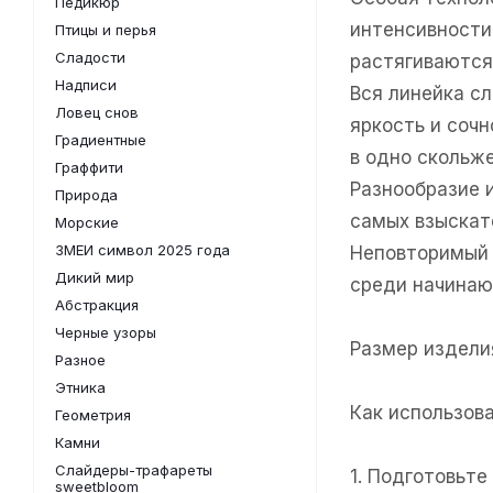
Педикюр
интенсивности
Птицы и перья
Сладости
растягиваются
Надписи
Вся линейка с
Ловец снов
яркость и соч
Градиентные
в одно скольже
Граффити
Разнообразие 
Природа
самых взыскат
Морские
ЗМЕИ символ 2025 года
Неповторимый 
Дикий мир
среди начинаю
Абстракция
Черные узоры
Размер изделия
Разное
Этника
Как использов
Геометрия
Камни
Слайдеры-трафареты
1. Подготовьт
sweetbloom