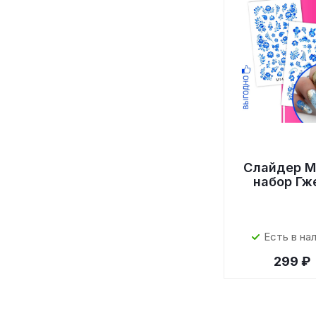
Слайдер M
набор Гж
Есть в на
299 ₽