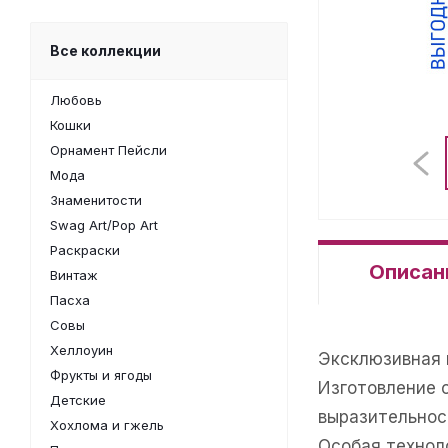
Все коллекции
Любовь
Кошки
Орнамент Пейсли
Мода
Знаменитости
Swag Art/Pop Art
Раскраски
Описан
Винтаж
Пасха
Совы
Хеллоуин
Эксклюзивная 
Фрукты и ягоды
Изготовление 
Детские
выразительнос
Хохлома и гжель
Особая техноло