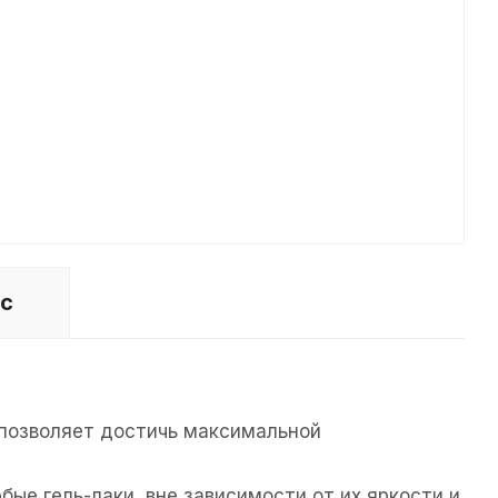
ос
 позволяет достичь максимальной
ые гель-лаки, вне зависимости от их яркости и