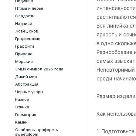
Педикюр
интенсивности
Птицы и перья
Сладости
растягиваются
Надписи
Вся линейка с
Ловец снов
яркость и соч
Градиентные
в одно скольже
Граффити
Разнообразие 
Природа
самых взыскат
Морские
ЗМЕИ символ 2025 года
Неповторимый 
Дикий мир
среди начинаю
Абстракция
Черные узоры
Размер изделия
Разное
Этника
Как использов
Геометрия
Камни
Слайдеры-трафареты
1. Подготовьт
sweetbloom