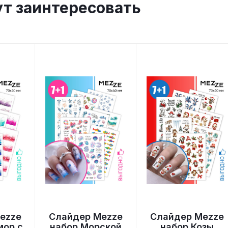
ут заинтересовать
ezze
Слайдер Mezze
Слайдер Mezze
мор с
набор Морской
набор Козы