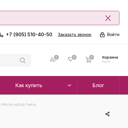
+7 (905) 510-40-50
Заказать звонок
Войти
Корзина
0
0
0
0
пуста
Как купить
Блог
 Mezze набор Гжель