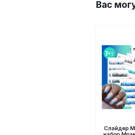
Вас мог
Слайдер M
набор Мра