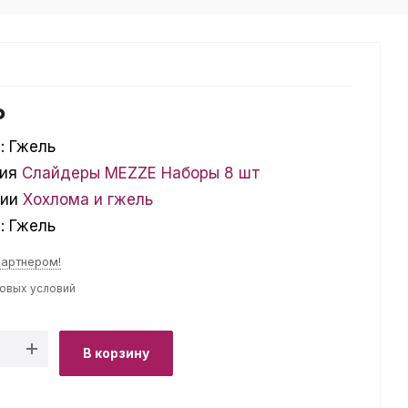
₽
:
Гжель
ия
Слайдеры MEZZE Наборы 8 шт
ции
Хохлома и гжель
л:
Гжель
партнером!
товых условий
В корзину