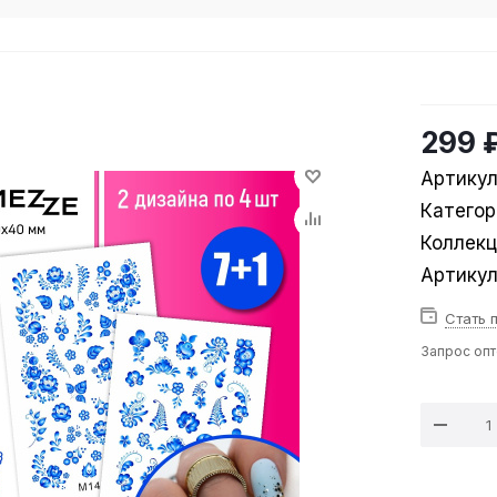
299 
Артикул
Категор
Коллек
Артику
Стать 
Запрос оп