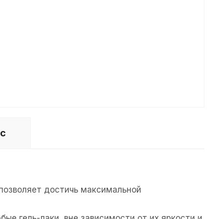
ос
 позволяет достичь максимальной
ые гель-лаки, вне зависимости от их яркости и