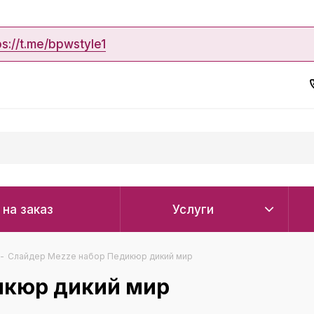
ps://t.me/bpwstyle1
 на заказ
Услуги
-
Слайдер Mezze набор Педикюр дикий мир
икюр дикий мир