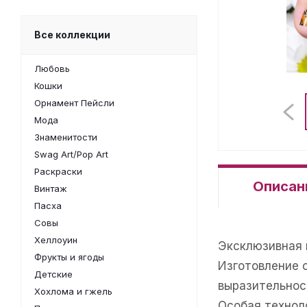
Все коллекции
Любовь
Кошки
Орнамент Пейсли
Мода
Знаменитости
Swag Art/Pop Art
Раскраски
Описан
Винтаж
Пасха
Совы
Хеллоуин
Эксклюзивная 
Фрукты и ягоды
Изготовление 
Детские
выразительнос
Хохлома и гжель
Особая техноло