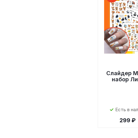
Слайдер M
набор Л
Есть в на
299 ₽