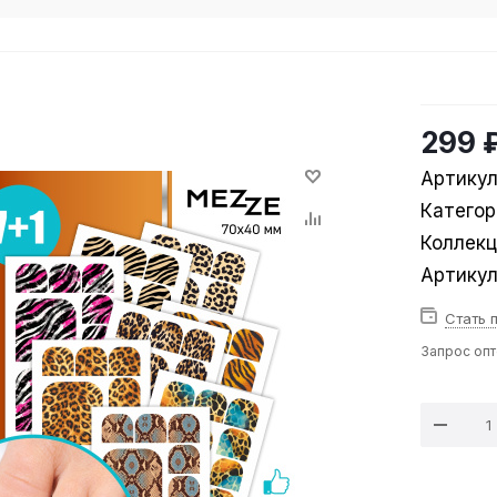
299 
Артикул
Категор
Коллек
Артику
Стать 
Запрос оп