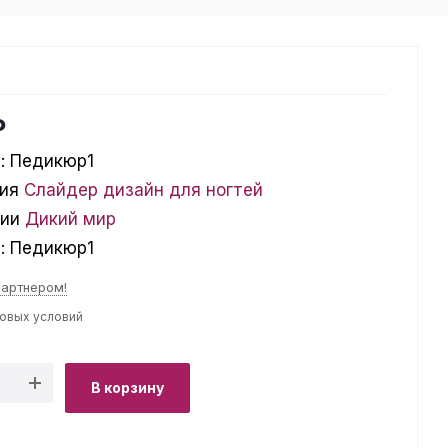
₽
:
Педикюр1
ия
Слайдер дизайн для ногтей
ции
Дикий мир
л:
Педикюр1
партнером!
товых условий
В корзину