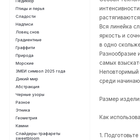
Педикюр
интенсивности
Птицы и перья
Сладости
растягиваются
Надписи
Вся линейка с
Ловец снов
яркость и соч
Градиентные
в одно скольже
Граффити
Разнообразие 
Природа
самых взыскат
Морские
ЗМЕИ символ 2025 года
Неповторимый 
Дикий мир
среди начинаю
Абстракция
Черные узоры
Размер изделия
Разное
Этника
Как использов
Геометрия
Камни
Слайдеры-трафареты
1. Подготовьт
sweetbloom