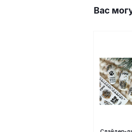
Вас мог
Слайдер-д