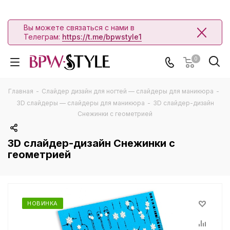
Вы можете связаться с нами в
Телеграм:
https://t.me/bpwstyle1
0
Главная
-
Слайдер дизайн для ногтей — слайдеры для маникюра
-
3D слайдеры — слайдеры для маникюра
-
3D слайдер-дизайн
Снежинки с геометрией
3D слайдер-дизайн Снежинки с
геометрией
НОВИНКА