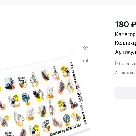
180 
Категор
Коллек
Артику
Стать 
Запрос оп