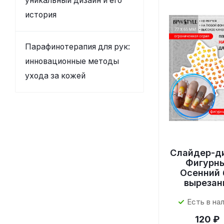
уникальный дизайн и его
история
Парафинотерапия для рук:
инновационные методы
ухода за кожей
Слайдер-д
Фигурн
Осенний 
вырезан
Есть в на
120 ₽