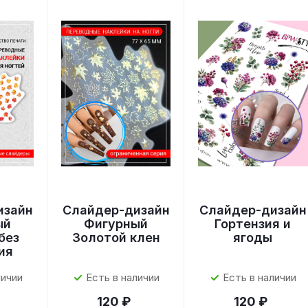
изайн
Слайдер-дизайн
Слайдер-дизайн
ый
Фигурный
Гортензия и
без
Золотой клен
ягоды
ия
личии
Есть в наличии
Есть в наличии
120 ₽
120 ₽