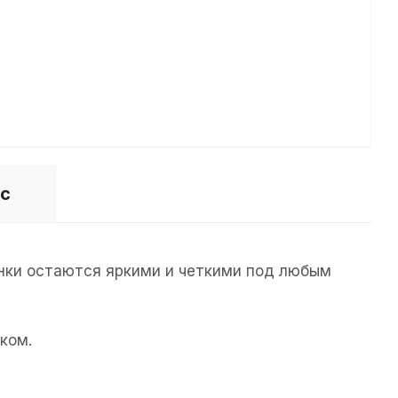
ос
унки остаются яркими и четкими под любым
ком.