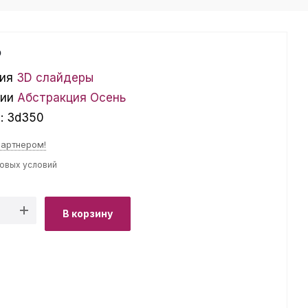
₽
ия
3D слайдеры
ции
Абстракция
Осень
л:
3d350
партнером!
товых условий
В корзину