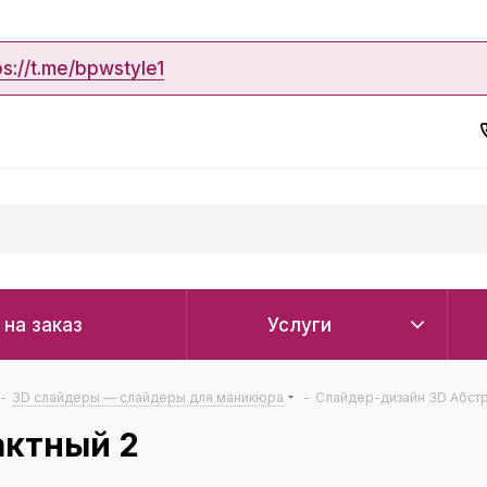
ps://t.me/bpwstyle1
 на заказ
Услуги
-
3D слайдеры — слайдеры для маникюра
-
Слайдер-дизайн 3D Абстр
актный 2