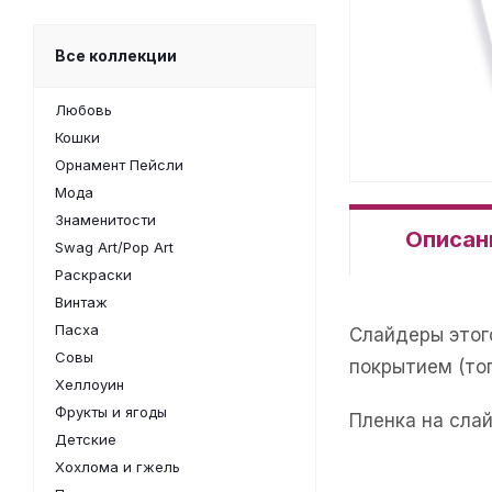
Все коллекции
Любовь
Кошки
Орнамент Пейсли
Мода
Знаменитости
Описан
Swag Art/Pop Art
Раскраски
Винтаж
Пасха
Слайдеры этог
Совы
покрытием (то
Хеллоуин
Фрукты и ягоды
Пленка на сла
Детские
Хохлома и гжель