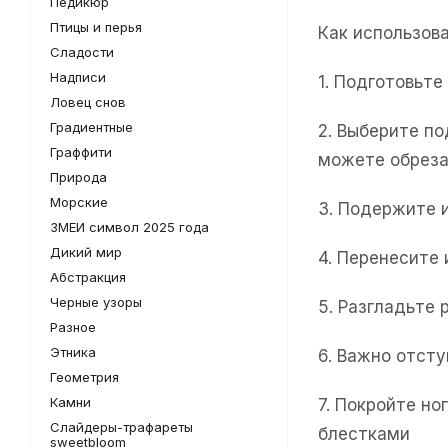
Педикюр
Птицы и перья
Как использов
Сладости
Надписи
1. Подготовьт
Ловец снов
Градиентные
2. Выберите п
Граффити
можете обреза
Природа
Морские
3. Подержите 
ЗМЕИ символ 2025 года
Дикий мир
4. Перенесите
Абстракция
Черные узоры
5. Разгладьте 
Разное
Этника
6. Важно отсту
Геометрия
Камни
7. Покройте н
Слайдеры-трафареты
блестками
sweetbloom