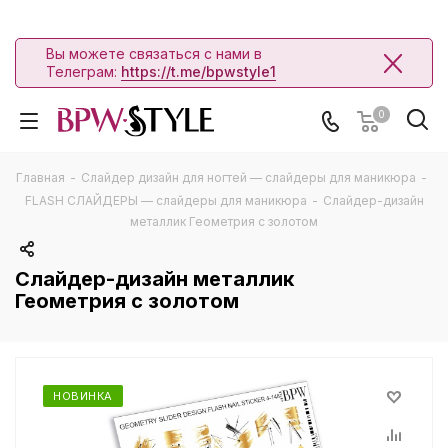
Вы можете связаться с нами в
Телеграм:
https://t.me/bpwstyle1
0
Главная
-
Слайдер дизайн для ногтей — слайдеры для маникюра
-
FLASH СЛАЙДЕРЫ — слайдеры для маникюра
-
Слайдер-дизайн
металлик Геометрия с золотом
Слайдер-дизайн металлик
Геометрия с золотом
НОВИНКА