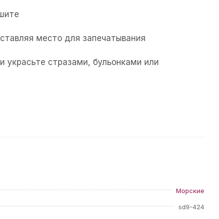
ушите
 оставляя место для запечатывания
и украсьте стразами, бульонками или
Морские
sd9-424