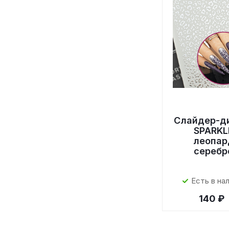
Слайдер-д
SPARKL
леопар
серебр
Есть в на
140 ₽