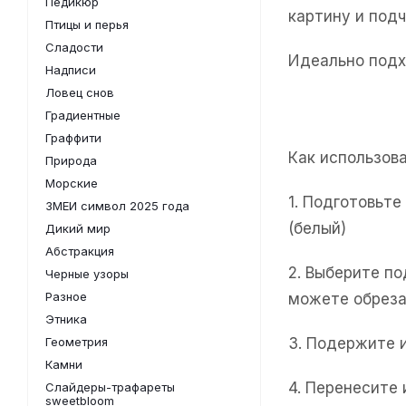
Педикюр
картину и под
Птицы и перья
Сладости
Идеально подх
Надписи
Ловец снов
Градиентные
Граффити
Как использов
Природа
Морские
1. Подготовьт
ЗМЕИ символ 2025 года
(белый)
Дикий мир
Абстракция
2. Выберите п
Черные узоры
Разное
можете обреза
Этника
Геометрия
3. Подержите 
Камни
4. Перенесите
Слайдеры-трафареты
sweetbloom