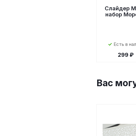
Слайдер M
набор Мор
Есть в на
299 ₽
Вас мог