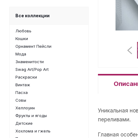
Все коллекции
Любовь
Кошки
Орнамент Пейсли
Мода
Знаменитости
Swag Art/Pop Art
Раскраски
Описан
Винтаж
Пасха
Совы
Хеллоуин
Уникальная но
Фрукты и ягоды
переливами.
Детские
Хохлома и гжель
Главная особе