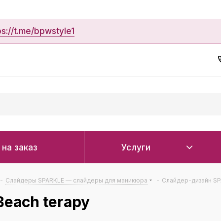
ps://t.me/bpwstyle1
 на заказ
Услуги
-
Слайдеры SPARKLE — слайдеры для маникюра
-
Слайдер-дизайн SP
each terapy