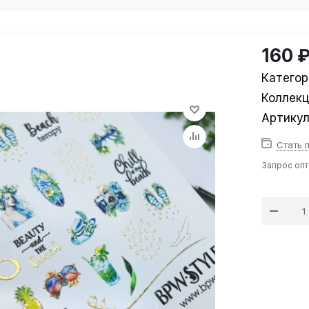
160 
Категор
Коллек
Артику
Стать 
Запрос оп