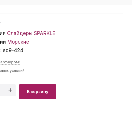
₽
ия
Слайдеры SPARKLE
ции
Морские
л:
sd9-424
партнером!
товых условий
В корзину