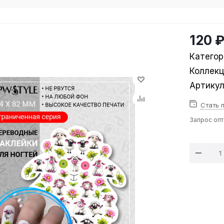
120 
Категор
Коллек
Артику
Стать 
Запрос оп