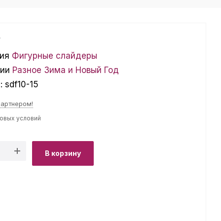
₽
ия
Фигурные слайдеры
ции
Разное
Зима и Новый Год
л:
sdf10-15
партнером!
товых условий
В корзину