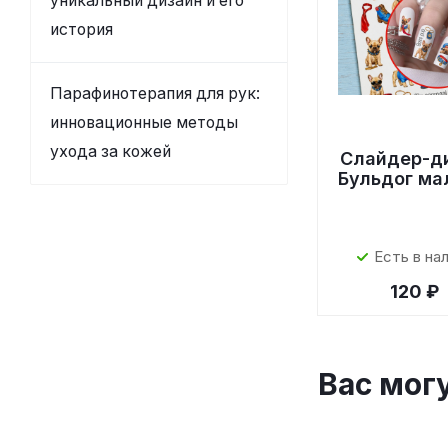
уникальный дизайн и его
история
Парафинотерапия для рук:
инновационные методы
ухода за кожей
Слайдер-д
Бульдог ма
Есть в на
120 ₽
Вас мог