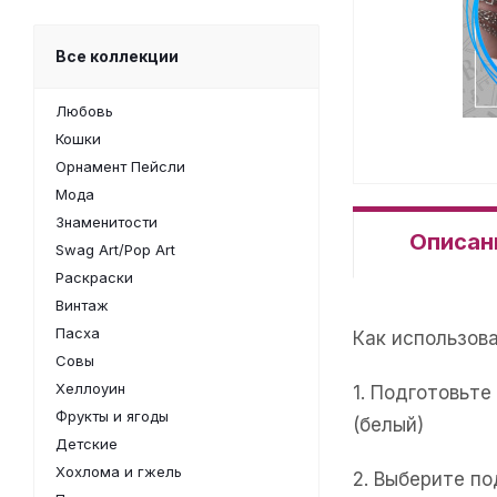
Все коллекции
Любовь
Кошки
Орнамент Пейсли
Мода
Знаменитости
Описан
Swag Art/Pop Art
Раскраски
Винтаж
Пасха
Как использов
Совы
Хеллоуин
1. Подготовьт
Фрукты и ягоды
(белый)
Детские
Хохлома и гжель
2. Выберите п