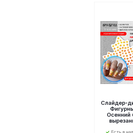
Слайдер-д
Фигурн
Осенний 
вырезан
Есть в на