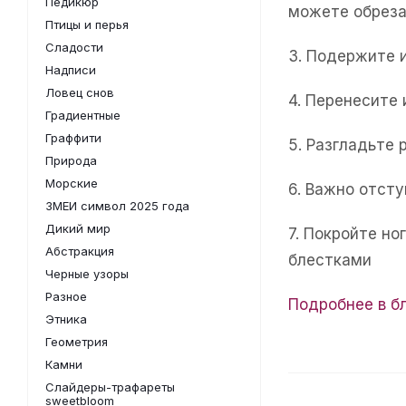
Педикюр
можете обреза
Птицы и перья
Сладости
3. Подержите 
Надписи
Ловец снов
4. Перенесите
Градиентные
Граффити
5. Разгладьте 
Природа
Морские
6. Важно отсту
ЗМЕИ символ 2025 года
Дикий мир
7. Покройте н
Абстракция
блестками
Черные узоры
Разное
Подробнее в б
Этника
Геометрия
Камни
Слайдеры-трафареты
sweetbloom