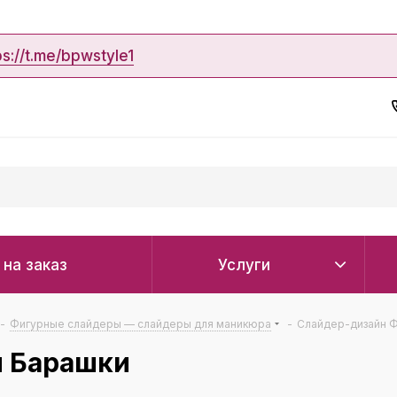
ps://t.me/bpwstyle1
 на заказ
Услуги
-
Фигурные слайдеры — слайдеры для маникюра
-
Слайдер-дизайн 
й Барашки