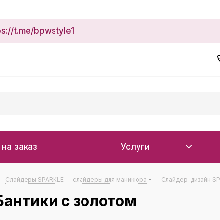
ps://t.me/bpwstyle1
 на заказ
Услуги
-
Слайдеры SPARKLE — слайдеры для маникюра
-
Слайдер-дизайн SP
антики с золотом