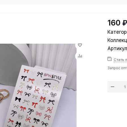
160 
Категор
Коллек
Артику
Стать 
Запрос оп