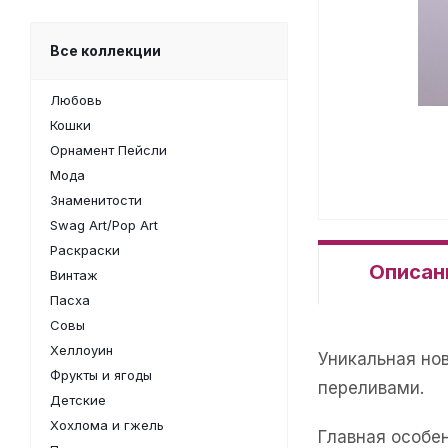
Все коллекции
Любовь
Кошки
Орнамент Пейсли
Мода
Знаменитости
Swag Art/Pop Art
Раскраски
Описан
Винтаж
Пасха
Совы
Хеллоуин
Уникальная но
Фрукты и ягоды
переливами.
Детские
Хохлома и гжель
Главная особе