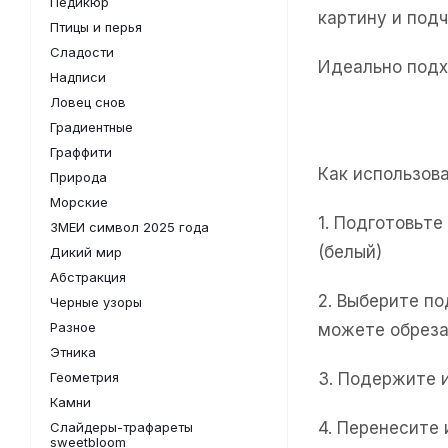
Педикюр
картину и под
Птицы и перья
Сладости
Идеально подх
Надписи
Ловец снов
Градиентные
Граффити
Как использов
Природа
Морские
1. Подготовьт
ЗМЕИ символ 2025 года
(белый)
Дикий мир
Абстракция
2. Выберите п
Черные узоры
Разное
можете обреза
Этника
Геометрия
3. Подержите 
Камни
4. Перенесите
Слайдеры-трафареты
sweetbloom