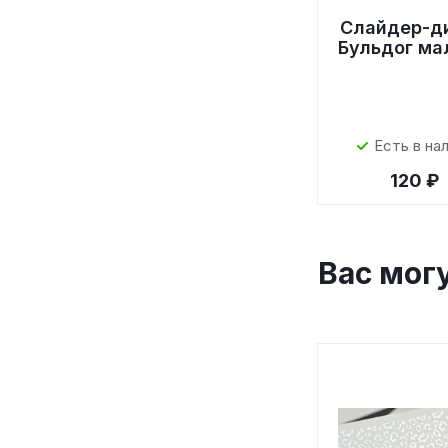
Слайдер-д
Бульдог ма
Есть в на
120 ₽
Вас мог