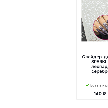
Слайдер-д
SPARKL
леопар
серебр
Есть в на
140 ₽