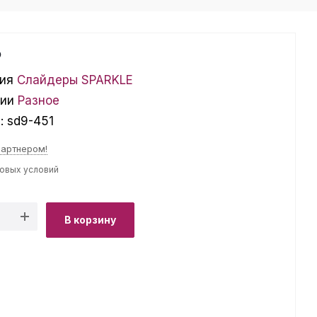
₽
ия
Слайдеры SPARKLE
ции
Разное
л:
sd9-451
партнером!
товых условий
В корзину